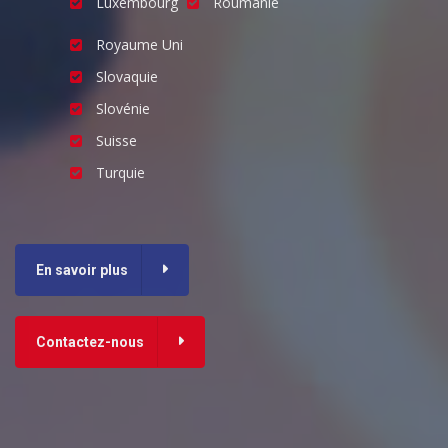
Luxembourg
Roumanie
Royaume Uni
Slovaquie
Slovénie
Suisse
Turquie
En savoir plus
Contactez-nous