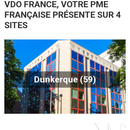
VDO FRANCE, VOTRE PME
FRANÇAISE PRÉSENTE SUR 4
SITES
Agence de Dunkerque
Dunkerque (59)
Notre équipe dunkerquoise est à votre écoute pour
toutes vos demandes de transports.
En savoir +