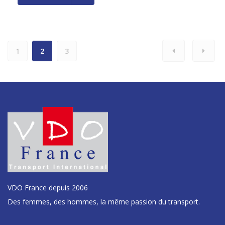
1
2
3
VDO France depuis 2006
Des femmes, des hommes, la même passion du transport.